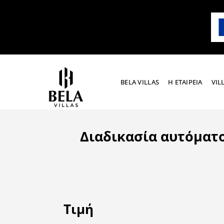
Μετάβαση
στο
περιεχόμενο
BELA VILLAS
Η ΕΤΑΙΡΕΙΑ
VIL
Διαδικασία αυτόματο
Τιμή